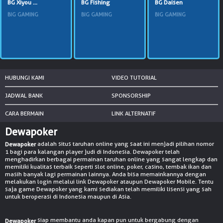
BG Xiyou ...
BG Fishing
BG Daisen
© Copyright 2026 dwppokervip.store - All right reserved | 18+
BIG GAMING
BIG GAMING
BIG GAMING
HUBUNGI KAMI
VIDEO TUTORIAL
JADWAL BANK
SPONSORSHIP
CARA BERMAIN
LINK ALTERNATIF
Dewapoker
adalah situs taruhan online yang saat ini menjadi pilihan nomor
Dewapoker
1 bagi para kalangan player judi di Indonesia. Dewapoker telah
menghadirkan berbagai permainan taruhan online yang sangat lengkap dan
memiliki kualitas terbaik seperti slot online, poker, casino, tembak ikan dan
masih banyak lagi permainan lainnya. Anda bisa memainkannya dengan
melakukan login melalui link Dewapoker ataupun Dewapoker Mobile. Tentu
saja game Dewapoker yang kami sediakan telah memiliki lisensi yang sah
untuk beroperasi di Indonesia maupun di Asia.
siap membantu anda kapan pun untuk bergabung dengan
Dewapoker