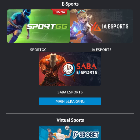
E-Sports
© Copyright 2026 dwppokervip.store - All right reserved | 18+
SPORTGG
IA ESPORTS
SABA ESPORTS
Virtual Sports