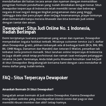
mendaftarkan diri kalian secara aman dan nyaman dengan memastikan
pengisian formulir pendaftaran yang sudah disediakan dengan benar. Situs
dewapoker terpercaya di Indonesia telah memiliki server dari beberapa
negara di luar negeri dengan tingkat pengamanan data yang tinggi,
sehingga data dari para player akan terjaga keamanannya, player tentunya
akan bertransaksi tanpa merasa khawatir dan bisa bermain judi online
dengan santai dan aman.
Dewapoker : Situs Judi Online No. 1 Indonesia,
Hadiah Berlimpah
Demi terciptanya suasana permainan yang aman dan nyaman, Dewapoker
menyediakan segala fasilitas terbaik. Misalnya customer service 24/7, daftar
akun Dewapoker gratis, pilihan terbanyak ada di berbagai bank (BCA, BNI, BRI,
BII, CIMB Niaga, Danamon dan Mandiri) dan setoran E-Wallet, penarikan tak
terbatas serta promosi menarik. Situs taruhan online terpercaya di Indonesia
ini juga dilatih untuk tetap profesional dan ramah saat melayani pelanggan
selama 24 jam. Karenanya, Anda tidak perlu khawatir kesulitan saat berjudi
di situs Dewapoker. Bergabunglah bersama kami dengan cara mendaftar di
menu daftar yang sudah tertera.
FAQ - Situs Terpercaya Dewapoker
Amankah Bermain Di Situs Dewapoker?
Sangatlah aman bermain di judi online Dewapoker, Karena Dewapoker
merupakan website yang mendapatkan lisensi resmi dari pagcor dan
memiliki ribuan member dan aktif setiap harinya.